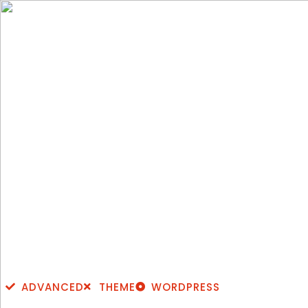
WE ARE
AWESOME
Creative 
ADVANCED
THEME
WORDPRESS