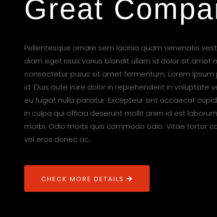
Great Compa
Pellentesque ornare sem lacinia quam venenatis ves
diam eget risus varius blandit ullam id dolor sit ame
consectetur purus sit amet fermentum. Lorem Ipsum p
id. Duis aute irure dolor in reprehenderit in voluptate v
eu fugiat nulla pariatur. Excepteur sint occaecat cupi
in culpa qui officia deserunt mollit anim id est laborum. 
morbi. Odio morbi quis commodo odio. Vitae tortor c
vel eros donec ac.
CHECK MORE DETAILS