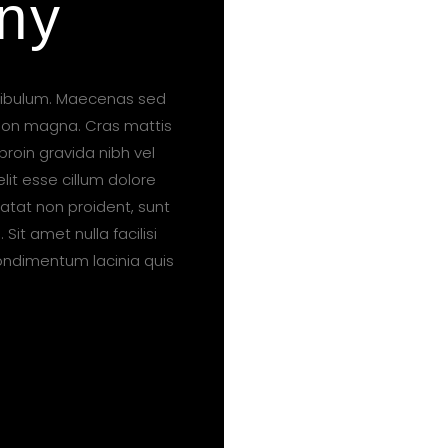
ny
tibulum. Maecenas sed
t non magna. Cras mattis
roin gravida nibh vel
elit esse cillum dolore
datat non proident, sunt
Sit amet nulla facilisi
ondimentum lacinia quis